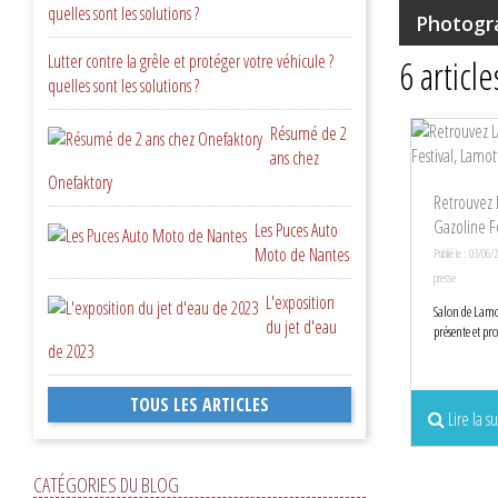
quelles sont les solutions ?
Photogra
Lutter contre la grêle et protéger votre véhicule ?
6 article
quelles sont les solutions ?
Résumé de 2
ans chez
Onefaktory
Retrouvez 
Gazoline F
Les Puces Auto
Moto de Nantes
Publié le : 03/06/
presse
L'exposition
Salon de Lamo
du jet d'eau
présente et pr
de 2023
TOUS LES ARTICLES
Lire la su
CATÉGORIES DU BLOG