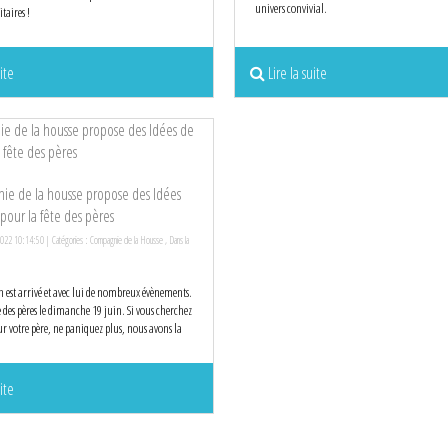
univers convivial.
itaires !
ite
Lire la suite
ie de la housse propose des Idées
pour la fête des pères
2022 10:14:50 | Catégories :
Compagnie de la Housse
,
Dans la
n est arrivé et avec lui de nombreux évènements.
des pères le dimanche 19 juin. Si vous cherchez
 votre père, ne paniquez plus, nous avons la
ite