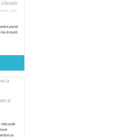
 à Neuville
la Housse
,
Dans la
 américaine est
 lieu le mardi
avec la
r cette année
itures
sse dans un