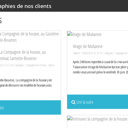
phies de nos clients
s
Virage de Mulsanne
La Compagnie de la housse, au
Publié le : 02/06/2022 16:29:16 | Catégories :
Compagnie de 
estival, Lamotte-Beuvron
Après 2 éditions reportées à cause de la crise sani
2022 15:52:20 | Catégories :
Compagnie de la Housse
,
Dans la
l'association Virage de Mulsanne bat son plein
rendez-vous annuel prévu le vendredi 10 juin 2
tte-Beuvron, La compagnie de la housse y est
opose de découvrir ses modèles de housses auto.
Lire la suite
ite