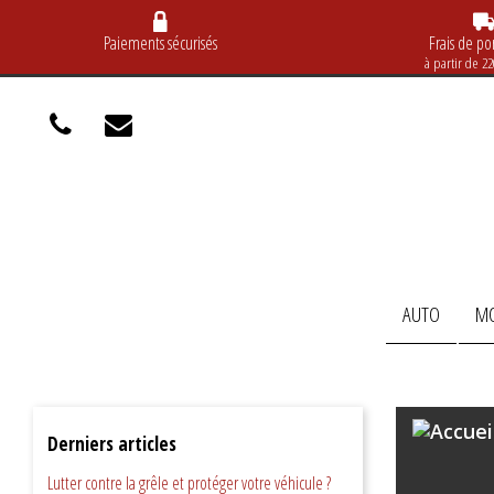
Paiements sécurisés
Frais de por
à partir de 2
AUTO
M
Derniers articles
Lutter contre la grêle et protéger votre véhicule ?