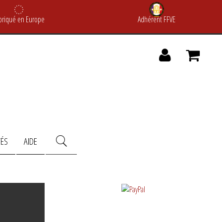
briqué en Europe
Adhérent FFVE
TÉS
AIDE