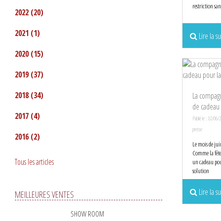
restriction san
2022
(20)
2021
(1)
Lire la su
2020
(15)
2019
(37)
2018
(34)
La compagn
de cadeau 
2017
(4)
Publié le : 02/06/
presse
2016
(2)
Le mois de jui
Comme la fête 
Tous les articles
un cadeau pour
solution
Lire la su
MEILLEURES VENTES
SHOW ROOM