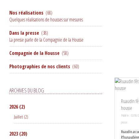
Nos réalisations
(68)
Quelques réalisations de housses sur mesures
Dans la presse
(38)
La presse parle de la Compagnie de la Housse
Compagnie de la Housse
(58)
Photographies de nos clients
(60)
ARCHIVES DU BLOG
Ruaudin fê
2026
(2)
housse
Publié le : 02/06/
Juillet
(2)
presse
Ruaudin accue
2023
(20)
R’hunaudières.