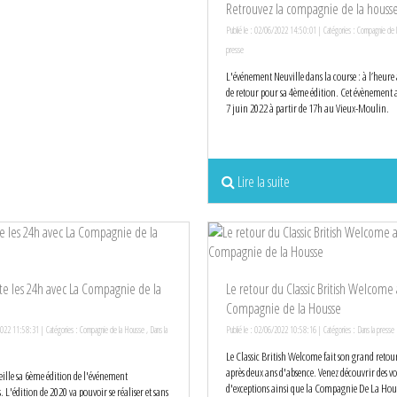
Retrouvez la compagnie de la housse
Publié le : 02/06/2022 14:50:01 | Catégories :
Compagnie de 
presse
L'événement Neuville dans la course : à l’heure
de retour pour sa 4ème édition. Cet évènement a
7 juin 2022 à partir de 17h au Vieux-Moulin.
Lire la suite
te les 24h avec La Compagnie de la
Le retour du Classic British Welcome 
Compagnie de la Housse
2022 11:58:31 | Catégories :
Compagnie de la Housse
,
Dans la
Publié le : 02/06/2022 10:58:16 | Catégories :
Dans la presse
Le Classic British Welcome fait son grand retou
après deux ans d'absence. Venez découvrir des vo
ille sa 6ème édition de l'événement
d'exceptions ainsi que la Compagnie De La Hou
 L'édition de 2020 va pouvoir se réaliser et sans