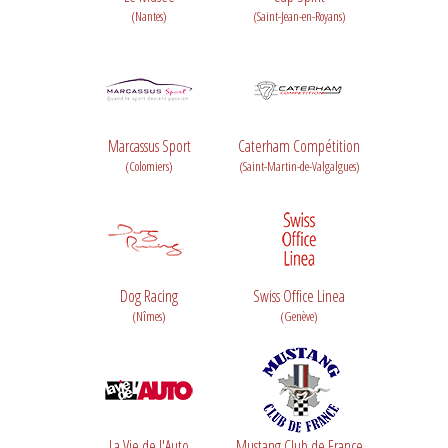
(Nantes)
(Saint-Jean-en-Royans)
Marcassus Sport
Caterham Compétition
(Colomiers)
(Saint-Martin-de-Valgalgues)
Dog Racing
Swiss Office Linea
(Nîmes)
(Genève)
La Vie de l'Auto
Mustang Club de France