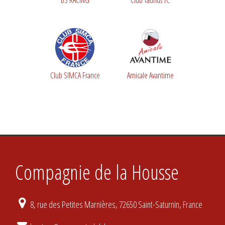
BS RACING
Club Taunus TC
Club SIMCA France
Amicale Avantime
Compagnie de la Housse
8, rue des Petites Marnières, 72650 Saint-Saturnin, France