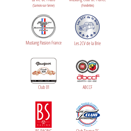
(Samois-sur-Seine)
(Fondettes)
Mustang Passion France
Les 2CV de la Brie
Club 01
ABCCF