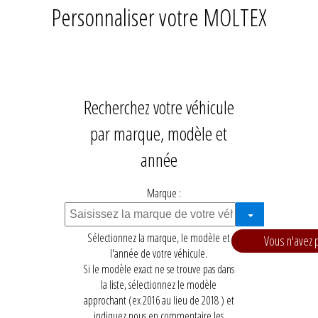
Personnaliser votre MOLTEX
Recherchez votre véhicule
par marque, modèle et
année
Marque :
Sélectionnez la marque, le modèle et
Vous n'avez p
l'année de votre véhicule.
Si le modèle exact ne se trouve pas dans
la liste, sélectionnez le modèle
approchant (ex 2016 au lieu de 2018 ) et
indiquez nous en commentaire les