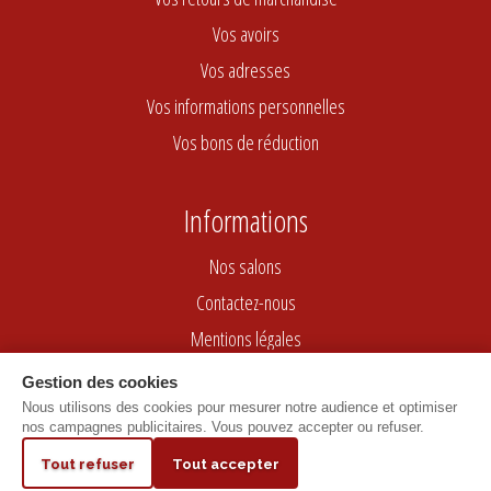
Vos avoirs
Vos adresses
Vos informations personnelles
Vos bons de réduction
Informations
Nos salons
Contactez-nous
Mentions légales
Conditions générales de vente
Gestion des cookies
Nous utilisons des cookies pour mesurer notre audience et optimiser
nos campagnes publicitaires. Vous pouvez accepter ou refuser.
Marchand approuvé par la Société des Avis Garantis,
cliquez ici pour vérifier
.
9.2
Tout refuser
Tout accepter
/10
Hebergé chez o2Switch