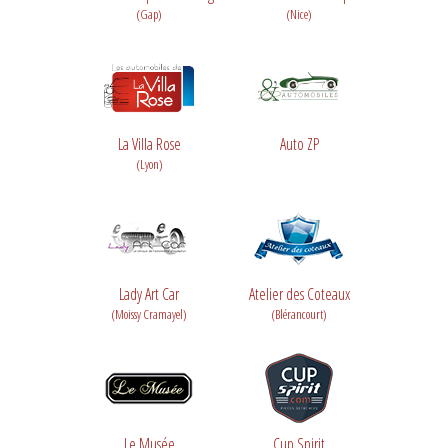
(Gap)
(Nice)
La Villa Rose
Auto ZP
(Lyon)
Lady Art Car
Atelier des Coteaux
(Moissy Cramayel)
(Blérancourt)
Le Musée
Cup Spirit