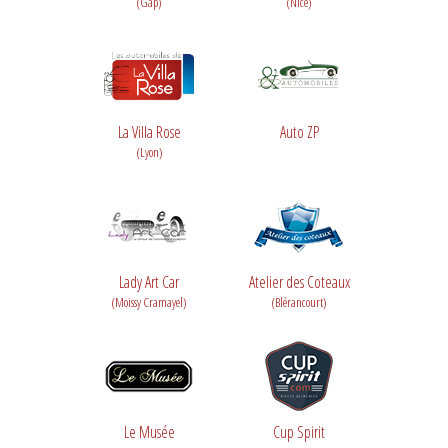
(Gap)
(Nice)
La Villa Rose
Auto ZP
(Lyon)
Lady Art Car
Atelier des Coteaux
(Moissy Cramayel)
(Blérancourt)
Le Musée
Cup Spirit