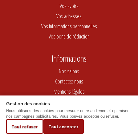
Vos avoirs
Vos adresses
Vos informations personnelles
Vos bons de réduction
Informations
Nos salons
Contactez-nous
Mentions légales
Conditions générales de vente
Gestion des cookies
Nous utilisons des cookies pour mesurer notre audience et optimiser
nos campagnes publicitaires. Vous pouvez accepter ou refuser.
Marchand approuvé par la Société des Avis Garantis,
cliquez ici pour vérifier
.
9.2
Tout refuser
Tout accepter
/10
Hebergé chez o2Switch
BASÉ SUR 1374 AVIS