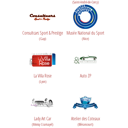
(Saint-André-de-Corcy)
Consultcars Sport & Prestige
Musée National du Sport
(Gap)
(Nice)
La Villa Rose
Auto ZP
(Lyon)
Lady Art Car
Atelier des Coteaux
(Moissy Cramayel)
(Blérancourt)