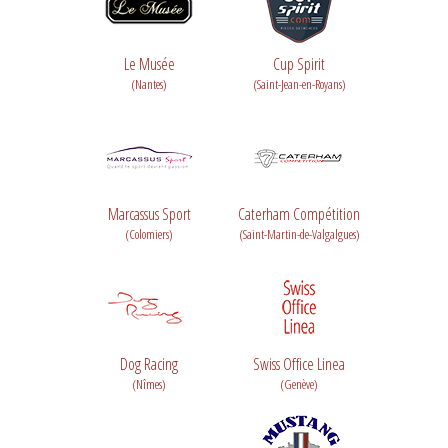
Le Musée
Cup Spirit
(Nantes)
(Saint-Jean-en-Royans)
Marcassus Sport
Caterham Compétition
(Colomiers)
(Saint-Martin-de-Valgalgues)
Dog Racing
Swiss Office Linea
(Nîmes)
(Genève)