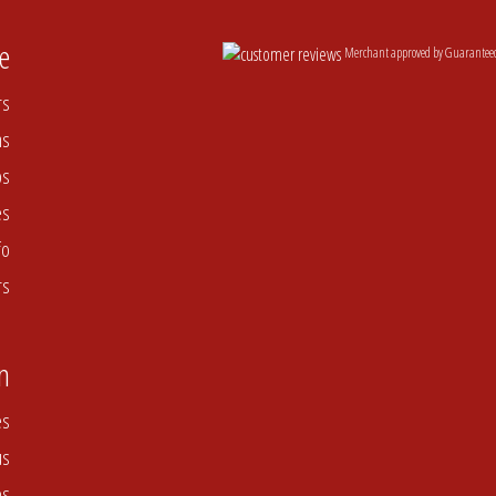
e
Merchant approved by Guarantee
rs
ns
ps
es
fo
rs
n
es
us
es