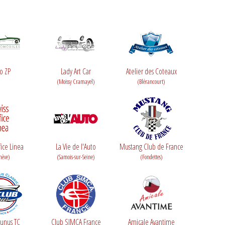
o ZP
Lady Art Car
Atelier des Coteaux
(Moissy Cramayel)
(Blérancourt)
fice Linea
La Vie de l'Auto
Mustang Club de France
nève)
(Samois-sur-Seine)
(Fondettes)
aunus TC
Club SIMCA France
Amicale Avantime