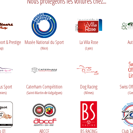
Nous protégeons les voitures chez...
ort & Prestige
Musée National du Sport
La Villa Rose
Aut
ap)
(Nice)
(Lyon)
us Sport
Caterham Compétition
Dog Racing
Swiss Of
miers)
(Saint-Martin-de-Valgalgues)
(Nîmes)
(Ge
b 01
ABCCF
BS RACING
Club T