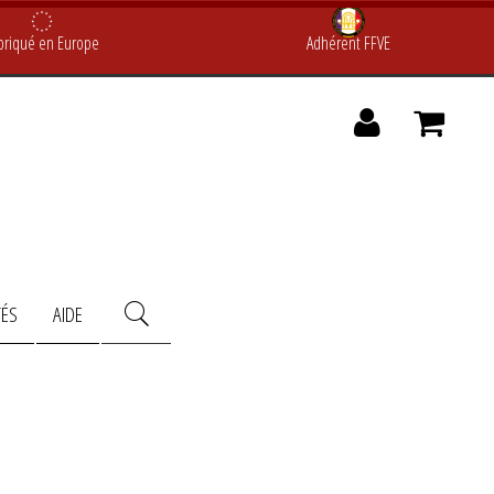
briqué en Europe
Adhérent FFVE
TÉS
AIDE