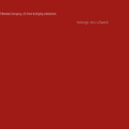
d Reviews Company,
clic here to display attestation
.
Hebergé chez o2Switch