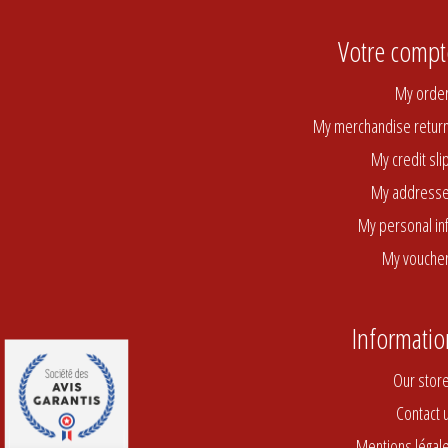
Votre compt
My orde
My merchandise retur
My credit sli
My address
My personal in
My vouche
Informatio
Our stor
Contact 
Mentions légal