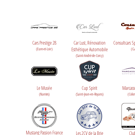
Cars Prestige 28
Car Lust, Rénovation
Consultcars Sp
(Eure-et-Loir)
Esthétique Automobile
(G
(Saint-André-de-Corcy)
Le Musée
Cup Spirit
Marcass
(Nantes)
(Saint-Jean-en-Royans)
(Colo
Mustang Passion France
Les 2CV de la Brie
Clu