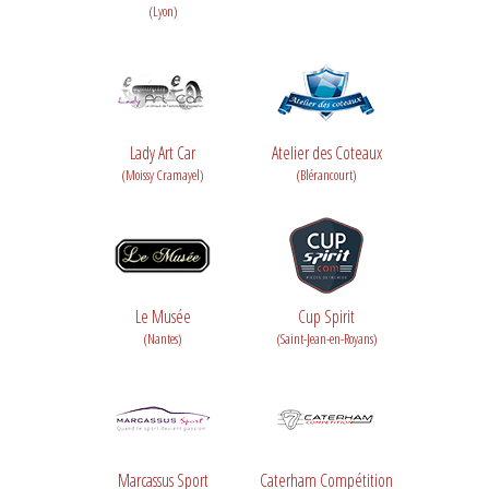
(Lyon)
Lady Art Car
Atelier des Coteaux
(Moissy Cramayel)
(Blérancourt)
Le Musée
Cup Spirit
(Nantes)
(Saint-Jean-en-Royans)
Marcassus Sport
Caterham Compétition