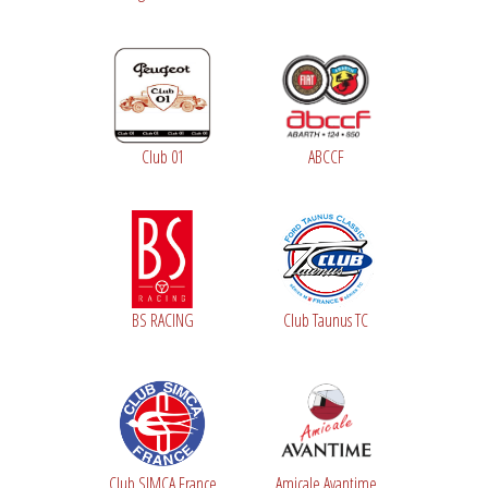
Club 01
ABCCF
BS RACING
Club Taunus TC
Club SIMCA France
Amicale Avantime