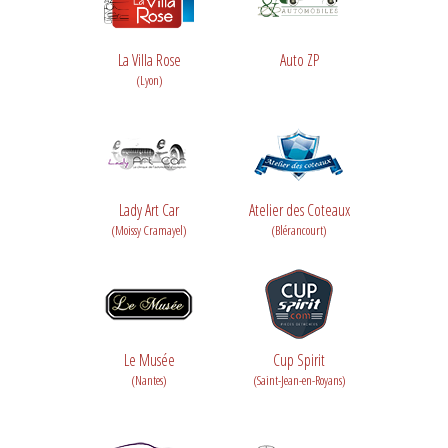
La Villa Rose
Auto ZP
(Lyon)
Lady Art Car
Atelier des Coteaux
(Moissy Cramayel)
(Blérancourt)
Le Musée
Cup Spirit
(Nantes)
(Saint-Jean-en-Royans)