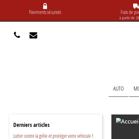
Paiements sécurisés
Frais de por
à partir de 2
AUTO
M
Derniers articles
Lutter contre la grêle et protéger votre véhicule ?