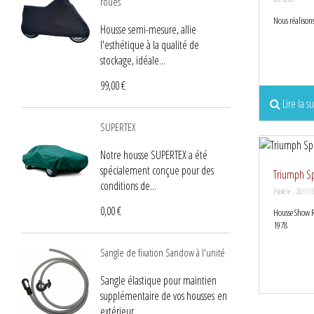
roues
Nous réalisons
Housse semi-mesure, allie
l'esthétique à la qualité de
stockage, idéale...
99,00 €
Lire la su
SUPERTEX
Notre housse SUPERTEX a été
spécialement conçue pour des
Triumph Sp
conditions de...
Publié le : 20/11/
0,00 €
Housse Show R
1978
Sangle de fixation Sandow à l'unité
Sangle élastique pour maintien
supplémentaire de vos housses en
extérieur.