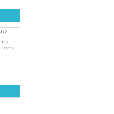
ur 2cv
,
Photographies de