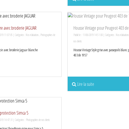
fre avec broderie JAGUAR
Housse Vintage pour Peugeot 403 de
2019 11:07:05 | Catégories :
Nos réalisations
,
Photographies de
Publié le : 11/06/2019 14:51:00 | Catégories :
Nos réalisations
nos clients
noir avec broderie Jaguar blanche
Housse Vintage Style grise avec passepoils blanc
403 de 1957
Lire la suite
protection Simca 5
2019 14:47:31 | Catégories :
Photographies de nos clients
tection ShowRoom grise pour Simca 5