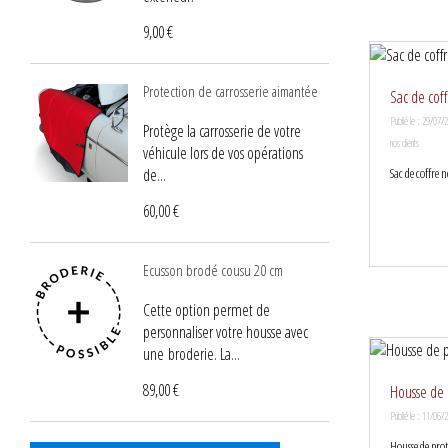
9,00 €
Protection de carrosserie aimantée
Sac de cof
Publié le : 29/07/
Protège la carrosserie de votre
nos clients
véhicule lors de vos opérations
Sac de coffre 
de...
60,00 €
Ecusson brodé cousu 20 cm
Cette option permet de
personnaliser votre housse avec
une broderie. La...
89,00 €
Housse de 
Publié le : 11/06/
Housse de pro