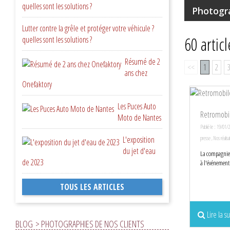
quelles sont les solutions ?
Photogra
Lutter contre la grêle et protéger votre véhicule ?
60 artic
quelles sont les solutions ?
Résumé de 2
<<
1
2
3
ans chez
Onefaktory
Les Puces Auto
Retromobi
Moto de Nantes
Publié le : 19/01/
L'exposition
presse
,
Nos réalisa
du jet d'eau
La compagnie d
de 2023
à l'événement
TOUS LES ARTICLES
Lire la su
BLOG
> PHOTOGRAPHIES DE NOS CLIENTS