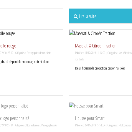
Lire la suite
Voile rouge
Maserati & Citroën Traction
2019 10:27:10 | Catégories :
Photographies de nos clients
Publié le : 11/12/2019 11:15:09 | Catégories :
Nos réalisations
nos clients
e, drapé disponible en rouge, noir et blanc
Deux housses de protection personnalisées
c logo personnalisé
Housse pour Smart
2019 10:55:34 | Catégories :
Nos réalisations
,
Photographies de
Publié le : 27/11/2019 15:51:34 | Catégories :
Photographies d