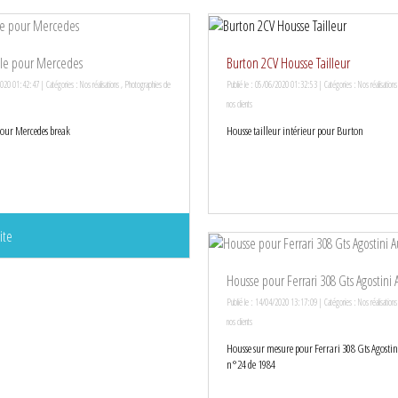
yle pour Mercedes
Burton 2CV Housse Tailleur
2020 01:42:47 | Catégories :
Nos réalisations
,
Photographies de
Publié le : 05/06/2020 01:32:53 | Catégories :
Nos réalisations
nos clients
pour Mercedes break
Housse tailleur intérieur pour Burton
ite
Housse pour Ferrari 308 Gts Agostini 
Publié le : 14/04/2020 13:17:09 | Catégories :
Nos réalisations
nos clients
Housse sur mesure pour Ferrari 308 Gts Agostin
n°24 de 1984