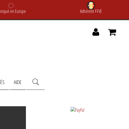
briqué en Europe
Adhérent FFVE
TÉS
AIDE