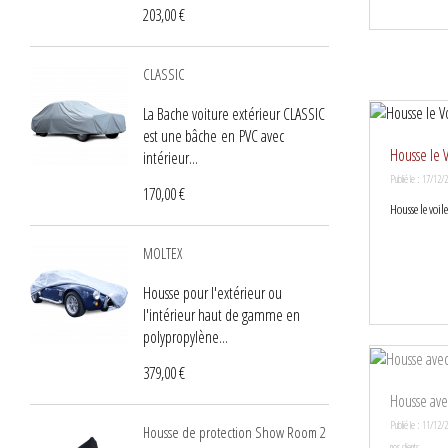
203,00 €
CLASSIC
La Bache voiture extérieur CLASSIC
est une bâche en PVC avec
Housse le 
intérieur...
Publié le : 17/12/
170,00 €
Housse le voil
MOLTEX
Housse pour l'extérieur ou
l'intérieur haut de gamme en
polypropylène...
379,00 €
Housse ave
Publié le : 11/12/
Housse de protection Show Room 2
nos clients