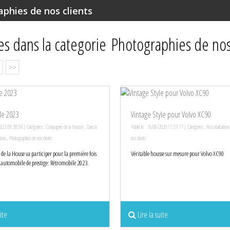
phies de nos clients
les dans la categorie Photographies de nos
>>
le 2023
Vintage Style pour Volvo XC90
2023 09:38:58 | Catégories :
Compagnie de la Housse
,
Dans la
Publié le : 16/06/2020 11:59:17 | Catégories :
Nos réalisations
tions
,
Photographies de nos clients
nos clients
e la House va participer pour la première fois
Véritable housse sur mesure pour Volvo XC90
 automobile de prestige: Rétromobile 2023.
ite
Lire la suite