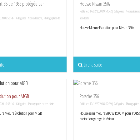
t S8 de 1986 protégée par
Housse Nissan 350z
m
Publié le : 14/02/2020 09:51:42 | Catégories :
Nos réalisations
2020 09:56:45 | Catégories :
Nos réalisations
,
Photographies de
nos clients
Housse Mesure Evolution pour Nissan 350z
ite
Lire la suite
olution pour MGB
Porsche 356
2020 10:56:16 | Catégories :
Photographies de nos clients
Publié le : 19/12/2019 08:02:39 | Catégories :
Photographies d
eure Mesure Évolution pour MGB
Housse semi mesure SHOW ROOM pour PORSC
protection garage intérieur