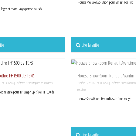
Housse Mesure Évolution pour Smart ForTwo
 logos et marquages personnalisés
ite
Lire la suite
itfire FH1500 de 1978
Housse ShowRoom Renault Avantim
2019 13:35:44 | Catégories :
Photographies de nos clients
Publié le : 22/10/2019 10:17:20 | Catégories :
Nos réalisations
nos clients
oom verte pour Triumph Spitfire FH1500 de
Housse ShowRoom Renault Avantime rouge
Lire la suite