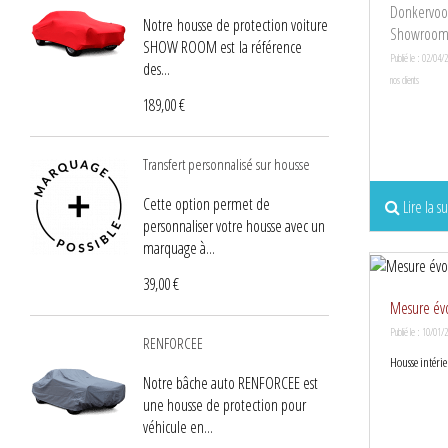
Donkervoor
Notre housse de protection voiture
Showroo
SHOW ROOM est la référence
Publié le : 02/04/
des...
nos clients
189,00 €
Transfert personnalisé sur housse
Cette option permet de
Lire la su
personnaliser votre housse avec un
marquage à...
39,00 €
Mesure év
Publié le : 10/01/
RENFORCEE
Housse intéri
Notre bâche auto RENFORCEE est
une housse de protection pour
véhicule en...