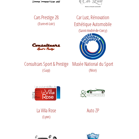
Cars Prestige 28
Car Lust, Rénovation
(Eure-et-Loir)
Esthétique Automobile
(Saint-André-de-Corcy)
Consultcars Sport & Prestige
Musée National du Sport
(Gap)
(Nice)
La Villa Rose
Auto ZP
(Lyon)