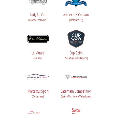
Lady Art Car
Atelier des Coteaux
(Moissy Cramayel)
(Blérancourt)
Le Musée
Cup Spirit
(Nantes)
(Saint-Jean-en-Royans)
Marcassus Sport
Caterham Compétition
(Colomiers)
(Saint-Martin-de-Valgalgues)