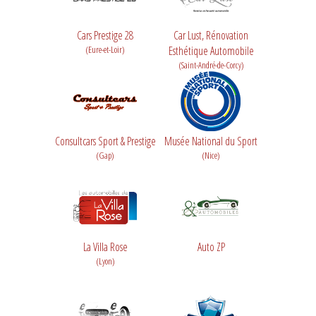
Cars Prestige 28
Car Lust, Rénovation
(Eure-et-Loir)
Esthétique Automobile
(Saint-André-de-Corcy)
Consultcars Sport & Prestige
Musée National du Sport
(Gap)
(Nice)
La Villa Rose
Auto ZP
(Lyon)