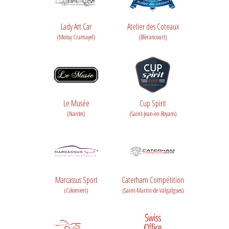
Lady Art Car
Atelier des Coteaux
(Moissy Cramayel)
(Blérancourt)
Le Musée
Cup Spirit
(Nantes)
(Saint-Jean-en-Royans)
Marcassus Sport
Caterham Compétition
(Colomiers)
(Saint-Martin-de-Valgalgues)