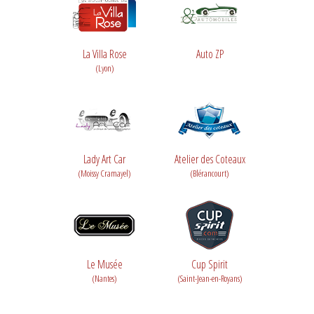
La Villa Rose
Auto ZP
(Lyon)
Lady Art Car
Atelier des Coteaux
(Moissy Cramayel)
(Blérancourt)
Le Musée
Cup Spirit
(Nantes)
(Saint-Jean-en-Royans)