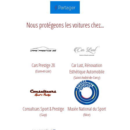
Partager
Nous protégeons les voitures chez...
Cars Prestige 28
Car Lust, Rénovation
(Eure-et-Loir)
Esthétique Automobile
(Saint-André-de-Corcy)
Consultcars Sport & Prestige
Musée National du Sport
(Gap)
(Nice)