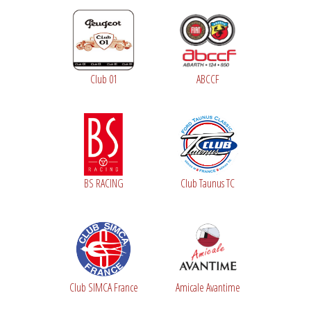
Club 01
ABCCF
BS RACING
Club Taunus TC
Club SIMCA France
Amicale Avantime