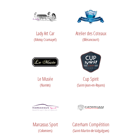
Lady Art Car
Atelier des Coteaux
(Moissy Cramayel)
(Blérancourt)
Le Musée
Cup Spirit
(Nantes)
(Saint-Jean-en-Royans)
Marcassus Sport
Caterham Compétition
(Colomiers)
(Saint-Martin-de-Valgalgues)