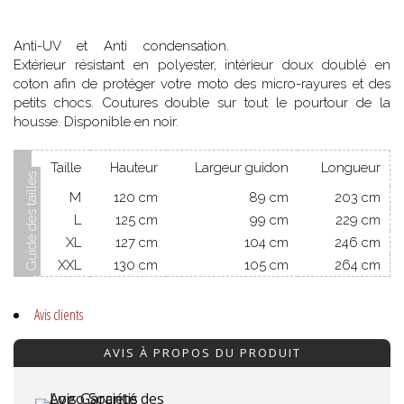
Anti-UV et Anti condensation.
Extérieur résistant en polyester, intérieur doux doublé en
coton afin de protéger votre moto des micro-rayures et des
petits chocs. Coutures double sur tout le pourtour de la
housse. Disponible en noir.
Taille
Hauteur
Largeur guidon
Longueur
M
120 cm
89 cm
203 cm
L
125 cm
99 cm
229 cm
XL
127 cm
104 cm
246 cm
XXL
130 cm
105 cm
264 cm
Avis clients
AVIS À PROPOS DU PRODUIT