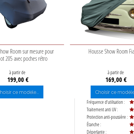
how Room sur mesure pour
Housse Show Room Fia
ot 205 avec poches rétro
à partir de
à partir de
199,00 €
169,00 €
hoisir ce modèle...
Choisir ce modèle.
Fréquence d'utilisation :
Traitement anti UV :
Protection anti-poussière :
Étanche :
Déperlante :