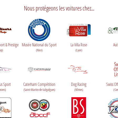
Nous protégeons les voitures chez...
ort & Prestige
Musée National du Sport
La Villa Rose
Aut
ap)
(Nice)
(Lyon)
us Sport
Caterham Compétition
Dog Racing
Swiss Of
miers)
(Saint-Martin-de-Valgalgues)
(Nîmes)
(Ge