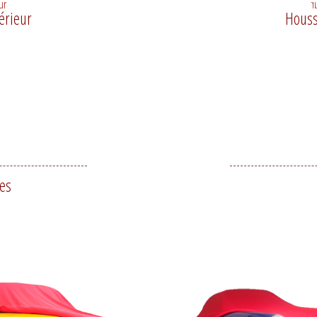
érieur
Houss
ues