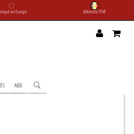
briqué en Europe
Adhérent FFVE
TÉS
AIDE