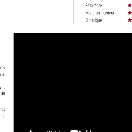
Respirante :
Molleton intérieur :
Esthétique :
vos
ate
ent
 40
nos
ns,