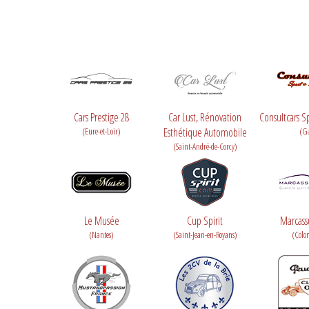
Cars Prestige 28
Car Lust, Rénovation
Consultcars Sp
(Eure-et-Loir)
Esthétique Automobile
(G
(Saint-André-de-Corcy)
Le Musée
Cup Spirit
Marcass
(Nantes)
(Saint-Jean-en-Royans)
(Colo