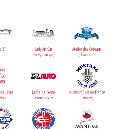
o ZP
Lady Art Car
Atelier des Coteaux
(Moissy Cramayel)
(Blérancourt)
fice Linea
La Vie de l'Auto
Mustang Club de France
nève)
(Samois-sur-Seine)
(Fondettes)