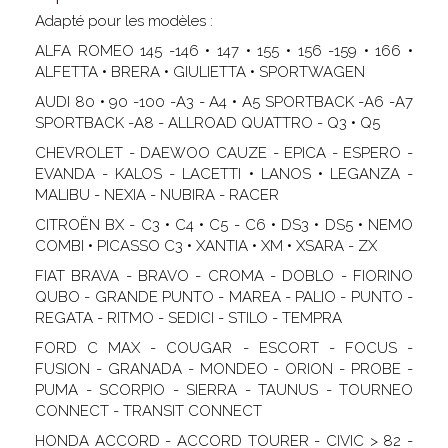
Adapté pour les modèles :
ALFA ROMEO 145 -146 • 147 • 155 • 156 -159 • 166 •
ALFETTA • BRERA • GIULIETTA • SPORTWAGEN
AUDI 80 • 90 -100 -A3 - A4 • A5 SPORTBACK -A6 -A7
SPORTBACK -A8 - ALLROAD QUATTRO - Q3 • Q5
CHEVROLET - DAEWOO CAUZE - EPICA - ESPERO -
EVANDA - KALOS - LACETTI • LANOS • LEGANZA -
MALIBU - NEXIA - NUBIRA - RACER
CITROËN BX - C3 • C4 • C5 - C6 • DS3 • DS5 • NEMO
COMBI • PICASSO C3 • XANTIA • XM • XSARA - ZX
FIAT BRAVA - BRAVO - CROMA - DOBLO - FIORINO
QUBO - GRANDE PUNTO - MAREA - PALIO - PUNTO -
REGATA - RITMO - SEDICI - STILO - TEMPRA
FORD C MAX - COUGAR - ESCORT - FOCUS -
FUSION - GRANADA - MONDEO - ORION - PROBE -
PUMA - SCORPIO - SIERRA - TAUNUS - TOURNEO
CONNECT - TRANSIT CONNECT
HONDA ACCORD - ACCORD TOURER - CIVIC > 82 -