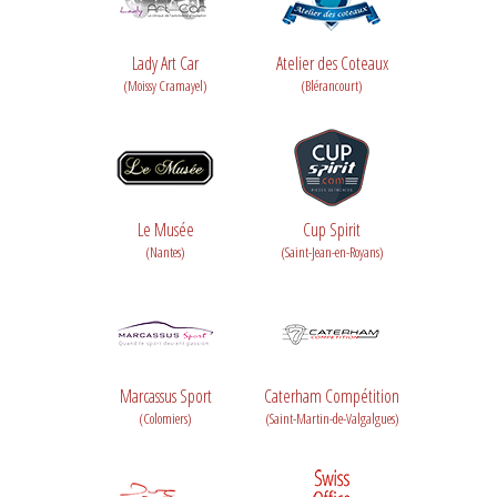
Lady Art Car
Atelier des Coteaux
(Moissy Cramayel)
(Blérancourt)
Le Musée
Cup Spirit
(Nantes)
(Saint-Jean-en-Royans)
Marcassus Sport
Caterham Compétition
(Colomiers)
(Saint-Martin-de-Valgalgues)