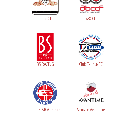
Club 01
ABCCF
BS RACING
Club Taunus TC
Club SIMCA France
Amicale Avantime