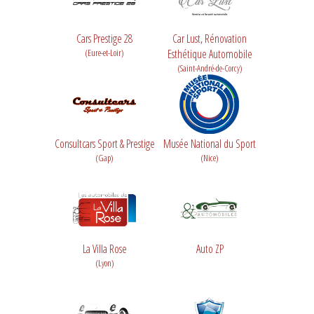
Cars Prestige 28
Car Lust, Rénovation
(Eure-et-Loir)
Esthétique Automobile
(Saint-André-de-Corcy)
Consultcars Sport & Prestige
Musée National du Sport
(Gap)
(Nice)
La Villa Rose
Auto ZP
(Lyon)