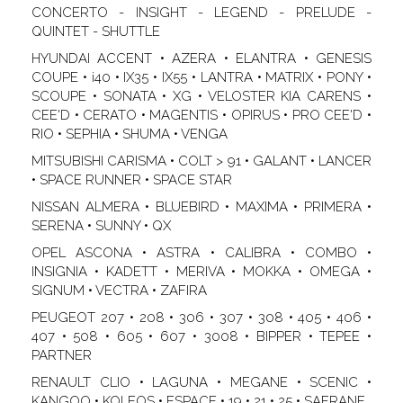
CONCERTO - INSIGHT - LEGEND - PRELUDE -
QUINTET - SHUTTLE
HYUNDAI ACCENT • AZERA • ELANTRA • GENESIS
COUPE • i40 • IX35 • IX55 • LANTRA • MATRIX • PONY •
SCOUPE • SONATA • XG • VELOSTER KIA CARENS •
CEE'D • CERATO • MAGENTIS • OPIRUS • PRO CEE'D •
RIO • SEPHIA • SHUMA • VENGA
MITSUBISHI CARISMA • COLT > 91 • GALANT • LANCER
• SPACE RUNNER • SPACE STAR
NISSAN ALMERA • BLUEBIRD • MAXIMA • PRIMERA •
SERENA • SUNNY • QX
OPEL ASCONA • ASTRA • CALIBRA • COMBO •
INSIGNIA • KADETT • MERIVA • MOKKA • OMEGA •
SIGNUM • VECTRA • ZAFIRA
PEUGEOT 207 • 208 • 306 • 307 • 308 • 405 • 406 •
407 • 508 • 605 • 607 • 3008 • BIPPER • TEPEE •
PARTNER
RENAULT CLIO • LAGUNA • MEGANE • SCENIC •
KANGOO • KOLEOS • ESPACE • 19 • 21 • 25 • SAFRANE