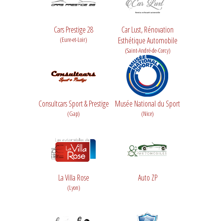
Cars Prestige 28
Car Lust, Rénovation
(Eure-et-Loir)
Esthétique Automobile
(Saint-André-de-Corcy)
Consultcars Sport & Prestige
Musée National du Sport
(Gap)
(Nice)
La Villa Rose
Auto ZP
(Lyon)