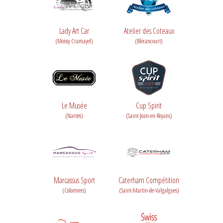
Lady Art Car
Atelier des Coteaux
(Moissy Cramayel)
(Blérancourt)
Le Musée
Cup Spirit
(Nantes)
(Saint-Jean-en-Royans)
Marcassus Sport
Caterham Compétition
(Colomiers)
(Saint-Martin-de-Valgalgues)