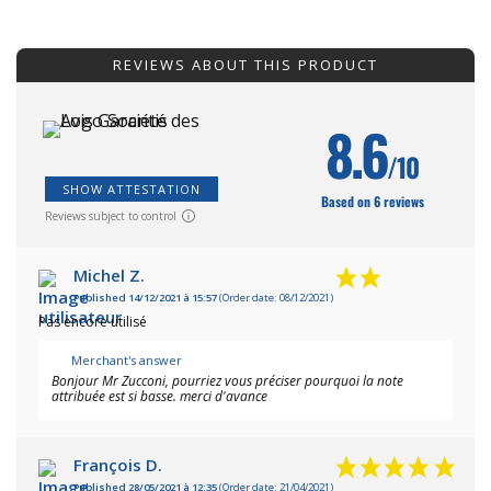
REVIEWS ABOUT THIS PRODUCT
8.6
/10
SHOW ATTESTATION
Based on 6 reviews
Reviews subject to control
Michel Z.
Published 14/12/2021 à 15:57
(Order date: 08/12/2021)
Pas encore utilisé
Merchant's answer
Bonjour Mr Zucconi, pourriez vous préciser pourquoi la note
attribuée est si basse. merci d'avance
François D.
Published 28/05/2021 à 12:35
(Order date: 21/04/2021)