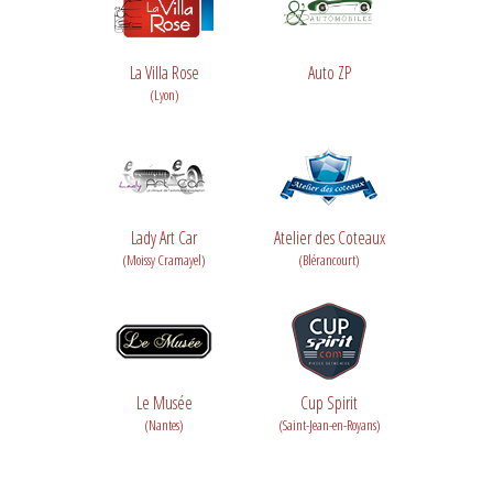
La Villa Rose
Auto ZP
(Lyon)
Lady Art Car
Atelier des Coteaux
(Moissy Cramayel)
(Blérancourt)
Le Musée
Cup Spirit
(Nantes)
(Saint-Jean-en-Royans)