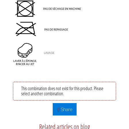
SÉCHAGE
PAS DE SÉCHAGE EN MACHINE
REPASSAGE
PAS DE REPASSAGE
LAVAGE
LAVER À L’ÉPONGE,
RINCER AU JET
This combination does not exist for this product. Please
select another combination.
Share
Related articles on blog