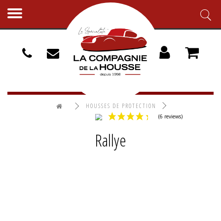
Toggle
navigation
HOUSSES DE PROTECTION
HOUSSES EXTÉRIEURES
RALLYE
Rallye
(6 reviews)