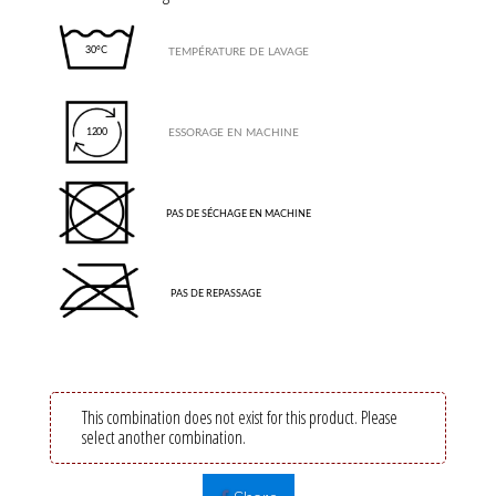
30°C
TEMPÉRATURE DE LAVAGE
ESSORAGE EN MACHINE
1200
SÉCHAGE
PAS DE SÉCHAGE EN MACHINE
REPASSAGE
PAS DE REPASSAGE
This combination does not exist for this product. Please
select another combination.