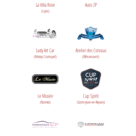
La Villa Rose
Auto ZP
(Lyon)
Lady Art Car
Atelier des Coteaux
(Moissy Cramayel)
(Blérancourt)
Le Musée
Cup Spirit
(Nantes)
(Saint-Jean-en-Royans)