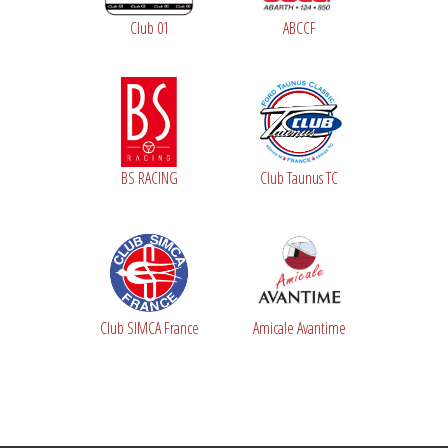
Club 01
ABCCF
BS RACING
Club Taunus TC
Club SIMCA France
Amicale Avantime