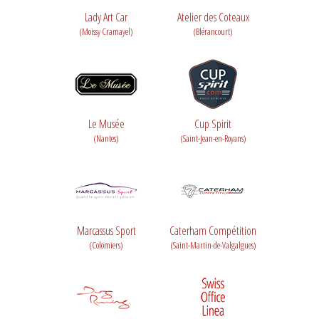
Lady Art Car
Atelier des Coteaux
(Moissy Cramayel)
(Blérancourt)
Le Musée
Cup Spirit
(Nantes)
(Saint-Jean-en-Royans)
Marcassus Sport
Caterham Compétition
(Colomiers)
(Saint-Martin-de-Valgalgues)