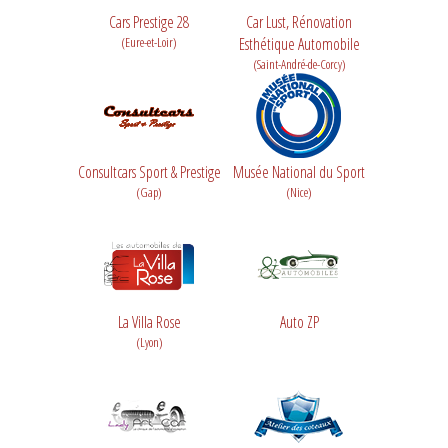
Cars Prestige 28
Car Lust, Rénovation
(Eure-et-Loir)
Esthétique Automobile
(Saint-André-de-Corcy)
Consultcars Sport & Prestige
Musée National du Sport
(Gap)
(Nice)
La Villa Rose
Auto ZP
(Lyon)