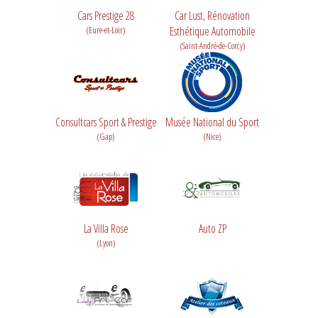
Cars Prestige 28
Car Lust, Rénovation
(Eure-et-Loir)
Esthétique Automobile
(Saint-André-de-Corcy)
Consultcars Sport & Prestige
Musée National du Sport
(Gap)
(Nice)
La Villa Rose
Auto ZP
(Lyon)