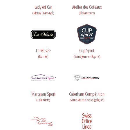
Lady Art Car
Atelier des Coteaux
(Moissy Cramayel)
(Blérancourt)
Le Musée
Cup Spirit
(Nantes)
(Saint-Jean-en-Royans)
Marcassus Sport
Caterham Compétition
(Colomiers)
(Saint-Martin-de-Valgalgues)