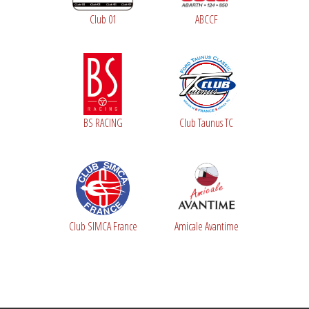
Club 01
ABCCF
BS RACING
Club Taunus TC
Club SIMCA France
Amicale Avantime