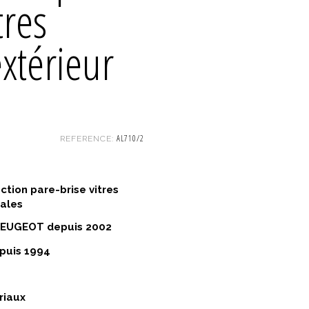
tres
extérieur
AL710/2
REFERENCE:
ction pare-brise vitres
rales
EUGEOT depuis 2002
puis 1994
riaux