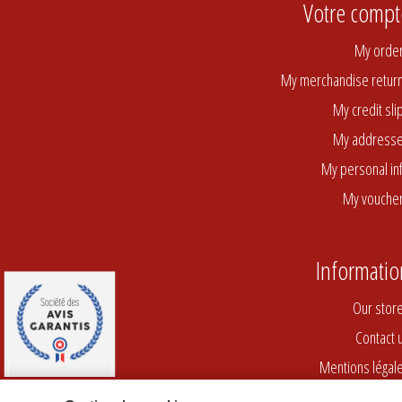
Votre compt
My orde
My merchandise retur
My credit sli
My address
My personal in
My vouche
Informatio
Our stor
Contact 
Mentions légal
9.2
/10
Conditions d'utilisati