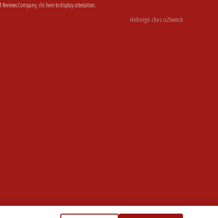
d Reviews Company,
clic here to display attestation
.
Hebergé chez o2Switch