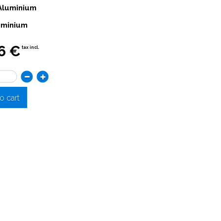
Aluminium
uminium
6 €
tax incl.
o cart