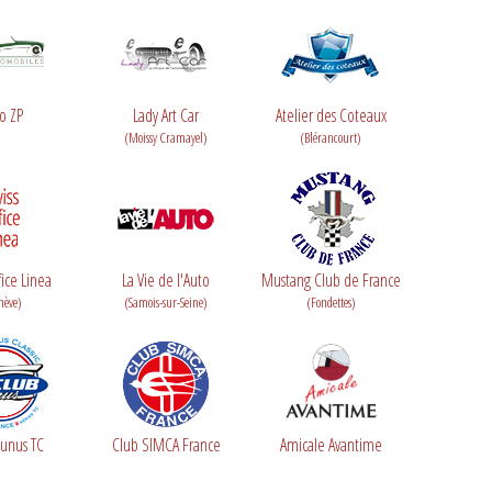
o ZP
Lady Art Car
Atelier des Coteaux
(Moissy Cramayel)
(Blérancourt)
fice Linea
La Vie de l'Auto
Mustang Club de France
nève)
(Samois-sur-Seine)
(Fondettes)
aunus TC
Club SIMCA France
Amicale Avantime