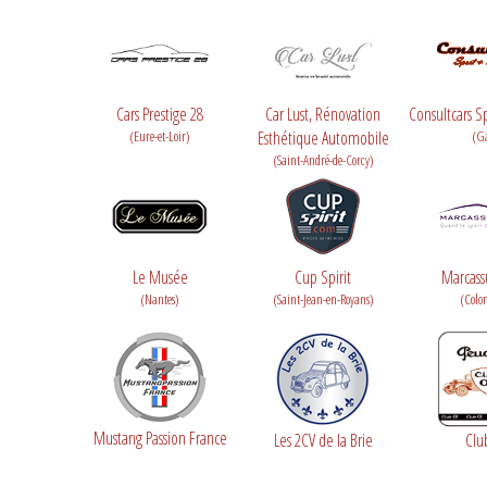
Cars Prestige 28
Car Lust, Rénovation
Consultcars Sp
(Eure-et-Loir)
Esthétique Automobile
(G
(Saint-André-de-Corcy)
Le Musée
Cup Spirit
Marcass
(Nantes)
(Saint-Jean-en-Royans)
(Colo
Mustang Passion France
Les 2CV de la Brie
Clu