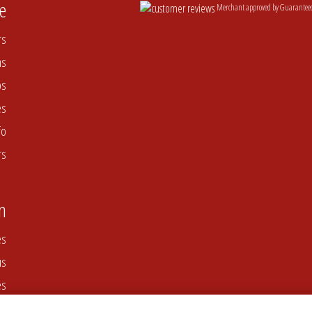
e
Merchant approved by Guarantee
rs
ns
ps
es
fo
rs
n
es
us
es
on