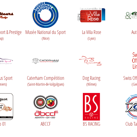
ort & Prestige
Musée National du Sport
La Villa Rose
Aut
ap)
(Nice)
(Lyon)
us Sport
Caterham Compétition
Dog Racing
Swiss Of
miers)
(Saint-Martin-de-Valgalgues)
(Nîmes)
(Ge
b 01
ABCCF
BS RACING
Club T